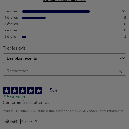
Voir tous les avis sur ce site
5
étoiles
23
4
étoiles
8
3
étoiles
0
2
étoiles
0
1
étoile
1
Trier les avis
5
/
5
Avis vérifié
Conforme à nos attentes
16/08/2025
21/07/2025
Francois V.
Avis du
, suite à une expérience du
par
Utile
(0)
Signaler