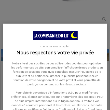
continuer sans accepter
Nous respectons votre vie privée
?
Notre site et des sociétés tierces utilisent des cookies pour optimiser
les performances du site, personnaliser l’affichage de nos produits en
4.6
/
5
-
32
avis
fonction de ceux que vous avez consultés, mesurer l'audience de la
publicité et sa pertinence, afficher la publicité personnalisée en
Matelas Bultex Cluedo
90x190 Ferme
fonction de votre navigation et de votre profil et vous permettre de
partager du contenu sur les réseaux sociaux.
L'essentiel de Bultex, de bonnes finitions pour un petit budget.
Matelas 1 place 100% hypoallergénique.
Pour obtenir davantage d'informations et/ou pour modifier vos
préférences, cliquez sur le bouton sur « Paramètres des cookies ». Pour
Ferme
de plus amples informations sur la façon dont nous traitons vos
données à caractère personnel et les cookies, veuillez consulter notre
politique en matière de Politique de Confidentialité et nos Conditions