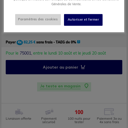
Dimensions 90x190
Générales de Vente.
Notre prix
449,00 €
Dont
5,50 €
d'éco-participation
Paramètres des cookies
Autoriser et fermer
329,00 €
Prix après réduction
Payer
4x
82,25 €
sans frais - TAEG de 0%
Pour le
75001,
entre le lundi 10 août et le jeudi 20 août
Ajouter au panier
Je teste en magasin
Livraison offerte
Paiement
100 nuits pour
Paiement 3x ou
sécurisé
tester
4x sans frais