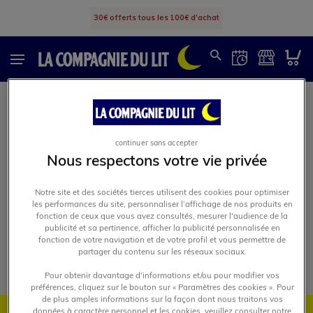
30€ offerts tous les 100€ d'achat
Matelas
>
Matelas Fixe
Matelas Fixe
continuer sans accepter
Nous respectons votre vie privée
Notre site et des sociétés tierces utilisent des cookies pour optimiser
les performances du site, personnaliser l’affichage de nos produits en
fonction de ceux que vous avez consultés, mesurer l'audience de la
publicité et sa pertinence, afficher la publicité personnalisée en
fonction de votre navigation et de votre profil et vous permettre de
partager du contenu sur les réseaux sociaux.
Pour obtenir davantage d'informations et/ou pour modifier vos
préférences, cliquez sur le bouton sur « Paramètres des cookies ». Pour
de plus amples informations sur la façon dont nous traitons vos
données à caractère personnel et les cookies, veuillez consulter notre